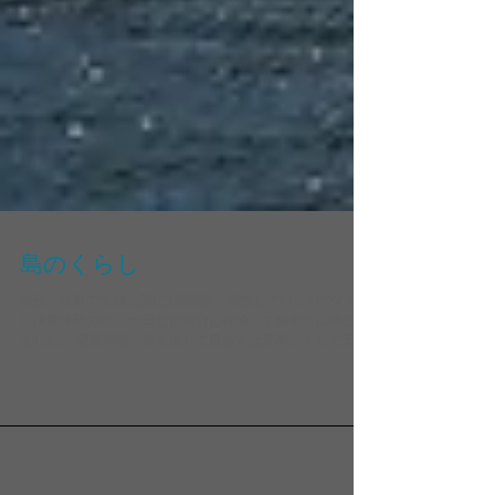
島のくらし
先日、仕事で九州北部に1週間近く滞在していたのですが、
公演最終日の後、 一日だけ余分に後泊して熊本市に滞在し
ました。 翌日早朝、車を借りて目指すは天草。そして天草
下島の中田港からフェリーで30分のところにある 鹿児島県
最北の有人島、獅子島へ。...