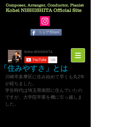
Composer, Arranger, Conductor, Pianist
Kohei NISHISHITA Official Site
シェア/Share
「住みやすさ」とは
川崎市多摩区に住み始めて早くも丸2年
が経ちました。
学生時代は埼玉県南部に住んでいたの
ですが、大学院卒業を機に引っ越しま
した。